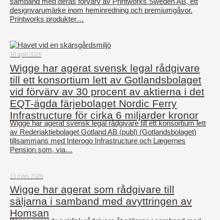
samband med deras förvärv av Printworks Sweden AB, ett
designvarumärke inom heminredning och premiumgåvor.
Printworks produkter…
10 april 2026
Wigge har agerat svensk legal rådgivare
till ett konsortium lett av Gotlandsbolaget
vid förvärv av 30 procent av aktierna i det
EQT-ägda färjebolaget Nordic Ferry
Infrastructure för cirka 6 miljarder kronor
Wigge har agerat svensk legal rådgivare till ett konsortium lett
av Rederiaktiebolaget Gotland AB (publ) (Gotlandsbolaget)
tillsammans med Interogo Infrastructure och Lægernes
Pension som, via…
13 mars 2026
Wigge har agerat som rådgivare till
säljarna i samband med avyttringen av
Homsan