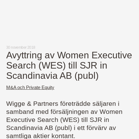
Medarbetare
Nyheter
Karriär
Kundinlogg
English
LinkedIn
Instagram
30 november 2018
Allmänna villkor
Avyttring av Women Executive
Integritetspolicy
Professionell uppförandekod
Search (WES) till SJR in
Scandinavia AB (publ)
M&A och Private Equity
Wigge & Partners företrädde säljaren i
samband med försäljningen av Women
Executive Search (WES) till SJR in
Scandinavia AB (publ) i ett förvärv av
samtliga aktier kontant.