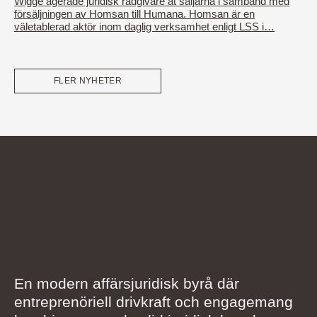
Wigge agerade juridisk rådgivare åt säljarna i samband med
försäljningen av Homsan till Humana. Homsan är en
väletablerad aktör inom daglig verksamhet enligt LSS i…
FLER NYHETER
En modern affärsjuridisk byrå där
entreprenöriell drivkraft och engagemang