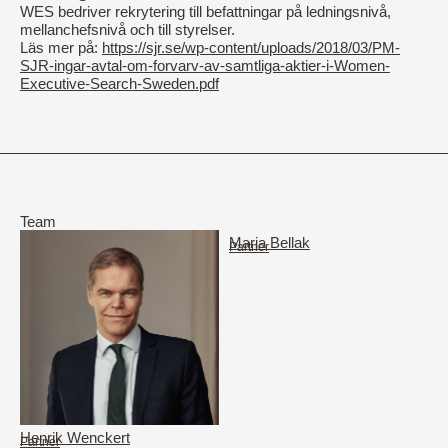
WES bedriver rekrytering till befattningar på ledningsnivå,
mellanchefsnivå och till styrelser.
Läs mer på:
https://sjr.se/wp-content/uploads/2018/03/PM-
SJR-ingar-avtal-om-forvarv-av-samtliga-aktier-i-Women-
Executive-Search-Sweden.pdf
Team
Maria Bellak
Partner
Henrik Wenckert
Partner