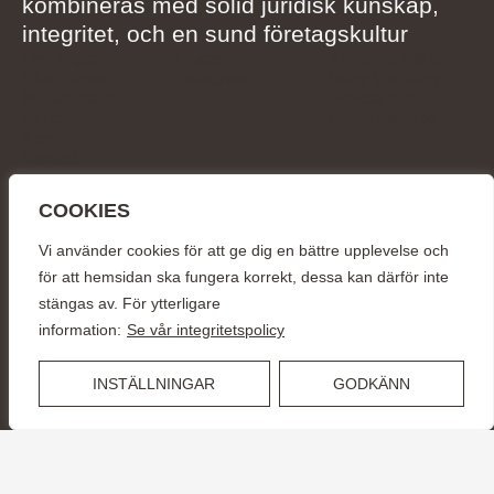
kombineras med solid juridisk kunskap,
integritet, och en sund företagskultur
Om Wigge
LinkedIn
Allmänna villkor
Våra tjänster
Instagram
Integritetspolicy
Medarbetare
Professionell
Nyheter
uppförandekod
Karriär
Kontakt
COOKIES
KONTAKT
info@wiggepartners.se
+46 (0)722 11 65 15
Vi använder cookies för att ge dig en bättre upplevelse och
Birger Jarlsgatan 25
SE–111 45 Stockholm
för att hemsidan ska fungera korrekt, dessa kan därför inte
stängas av. För ytterligare
© Wigge & Partners Law KB, 2026
information:
Se vår integritetspolicy
INSTÄLLNINGAR
GODKÄNN