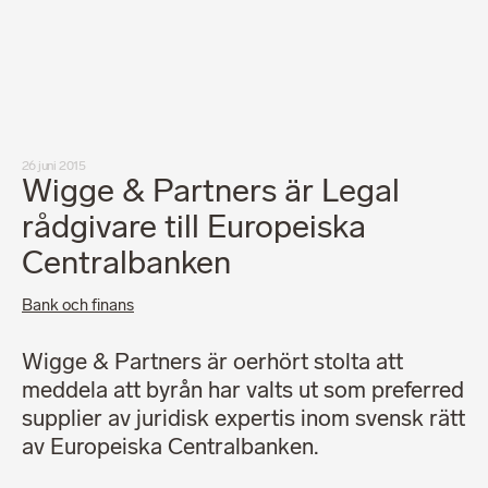
Medarbetare
Nyheter
Karriär
Kundinlogg
English
LinkedIn
Instagram
26 juni 2015
Allmänna villkor
Wigge & Partners är Legal
Integritetspolicy
Professionell uppförandekod
rådgivare till Europeiska
Centralbanken
Bank och finans
Wigge & Partners är oerhört stolta att
meddela att byrån har valts ut som preferred
supplier av juridisk expertis inom svensk rätt
av Europeiska Centralbanken.