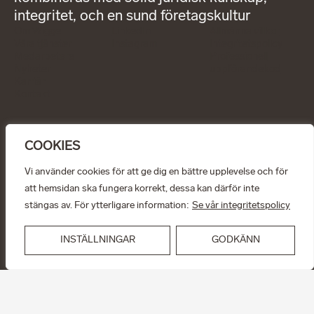
integritet, och en sund företagskultur
Om Wigge
LinkedIn
Allmänna villkor
Våra tjänster
Instagram
Integritetspolicy
Medarbetare
Professionell
Nyheter
uppförandekod
Karriär
Kontakt
KONTAKT
info@wiggepartners.se
COOKIES
+46 (0)722 11 65 15
Birger Jarlsgatan 25
SE–111 45 Stockholm
Vi använder cookies för att ge dig en bättre upplevelse och för
att hemsidan ska fungera korrekt, dessa kan därför inte
© Wigge & Partners Law KB, 2026
stängas av. För ytterligare information:
Se vår integritetspolicy
INSTÄLLNINGAR
GODKÄNN