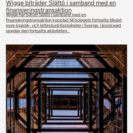
Wigge biträder Slättö i samband med en
finansieringstransaktion
Wigge har biträtt Slättö i samband med en
finansieringstransaktion kopplad till bolagets fortsatta tillväxt
inom logistik- och lättindustrifastigheter i Sverige. Uppdraget
speglar den fortsatta aktiviteten…