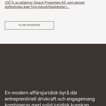
100 % av aktierna i Snack Properties AS, som genom
dotterbolag äger fyra industrifastigheter i…
FLER NYHETER
En modern affärsjuridisk byrå där
entreprenöriell drivkraft och engagemang
kombineras med solid juridisk kunskap,