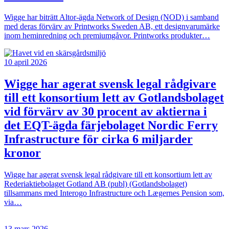
Wigge har biträtt Altor-ägda Network of Design (NOD) i samband
med deras förvärv av Printworks Sweden AB, ett designvarumärke
inom heminredning och premiumgåvor. Printworks produkter…
10 april 2026
Wigge har agerat svensk legal rådgivare
till ett konsortium lett av Gotlandsbolaget
vid förvärv av 30 procent av aktierna i
det EQT-ägda färjebolaget Nordic Ferry
Infrastructure för cirka 6 miljarder
kronor
Wigge har agerat svensk legal rådgivare till ett konsortium lett av
Rederiaktiebolaget Gotland AB (publ) (Gotlandsbolaget)
tillsammans med Interogo Infrastructure och Lægernes Pension som,
via…
13 mars 2026