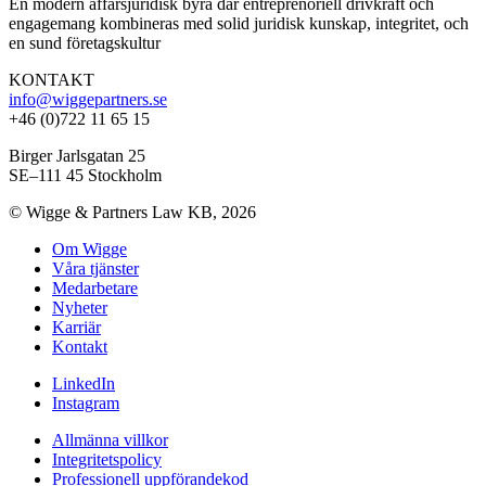
En modern affärsjuridisk byrå där entreprenöriell drivkraft och
engagemang kombineras med solid juridisk kunskap, integritet, och
en sund företagskultur
KONTAKT
info@wiggepartners.se
+46 (0)722 11 65 15
Birger Jarlsgatan 25
SE–111 45 Stockholm
© Wigge & Partners Law KB, 2026
Om Wigge
Våra tjänster
Medarbetare
Nyheter
Karriär
Kontakt
LinkedIn
Instagram
Allmänna villkor
Integritetspolicy
Professionell uppförandekod