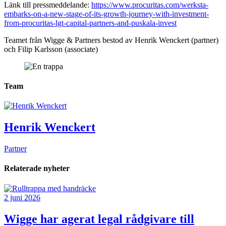
Länk till pressmeddelande:
https://www.procuritas.com/werksta-
embarks-on-a-new-stage-of-its-growth-journey-with-investment-
from-procuritas-lgt-capital-partners-and-puskala-invest
Teamet från Wigge & Partners bestod av Henrik Wenckert (partner)
och Filip Karlsson (associate)
Team
Henrik Wenckert
Partner
Relaterade nyheter
2 juni 2026
Wigge har agerat legal rådgivare till