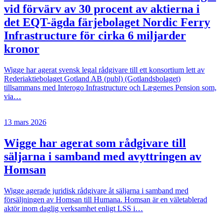
vid förvärv av 30 procent av aktierna i
det EQT-ägda färjebolaget Nordic Ferry
Infrastructure för cirka 6 miljarder
kronor
Wigge har agerat svensk legal rådgivare till ett konsortium lett av
Rederiaktiebolaget Gotland AB (publ) (Gotlandsbolaget)
tillsammans med Interogo Infrastructure och Lægernes Pension som,
via…
13 mars 2026
Wigge har agerat som rådgivare till
säljarna i samband med avyttringen av
Homsan
Wigge agerade juridisk rådgivare åt säljarna i samband med
försäljningen av Homsan till Humana. Homsan är en väletablerad
aktör inom daglig verksamhet enligt LSS i…