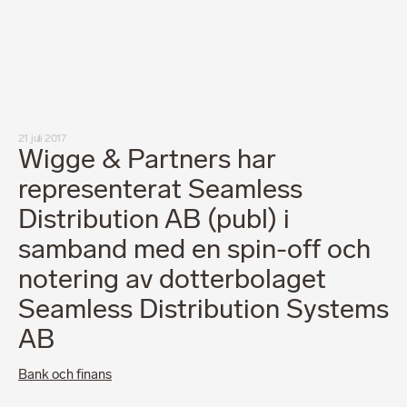
Medarbetare
Nyheter
Karriär
Kundinlogg
English
LinkedIn
Instagram
21 juli 2017
Allmänna villkor
Wigge & Partners har
Integritetspolicy
Professionell uppförandekod
representerat Seamless
Distribution AB (publ) i
samband med en spin-off och
notering av dotterbolaget
Seamless Distribution Systems
AB
Bank och finans