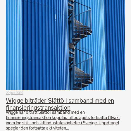
29 juni 2026
Wigge biträder Slättö i samband med en
finansieringstransaktion
Wigge har biträtt Slättö i samband med en
finansieringstransaktion kopplad till bolagets fortsatta tillväxt
inom logistik- och lättindustrifastigheter i Sverige. Uppdraget
speglar den fortsatta aktiviteten…