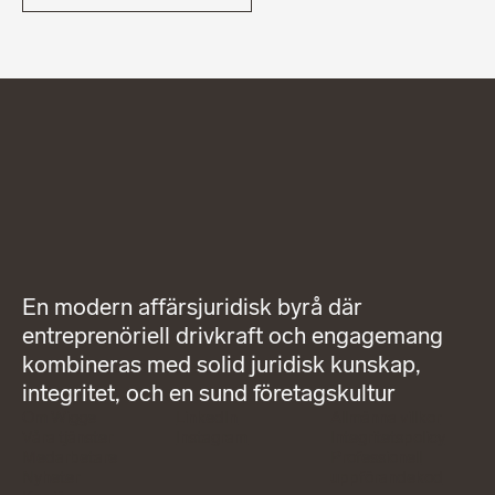
En modern affärsjuridisk byrå där
entreprenöriell drivkraft och engagemang
kombineras med solid juridisk kunskap,
integritet, och en sund företagskultur
Om Wigge
LinkedIn
Allmänna villkor
Våra tjänster
Instagram
Integritetspolicy
Medarbetare
Professionell
Nyheter
uppförandekod