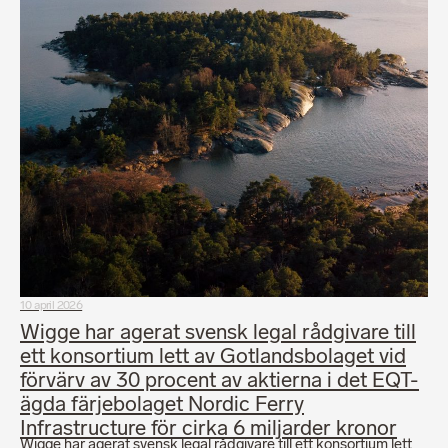
10 april 2026
Wigge har agerat svensk legal rådgivare till
ett konsortium lett av Gotlandsbolaget vid
förvärv av 30 procent av aktierna i det EQT-
ägda färjebolaget Nordic Ferry
Infrastructure för cirka 6 miljarder kronor
Wigge har agerat svensk legal rådgivare till ett konsortium lett