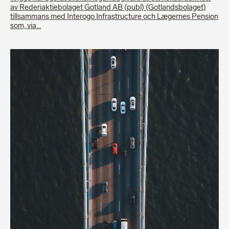
av Rederiaktiebolaget Gotland AB (publ) (Gotlandsbolaget)
tillsammans med Interogo Infrastructure och Lægernes Pension
som, via…