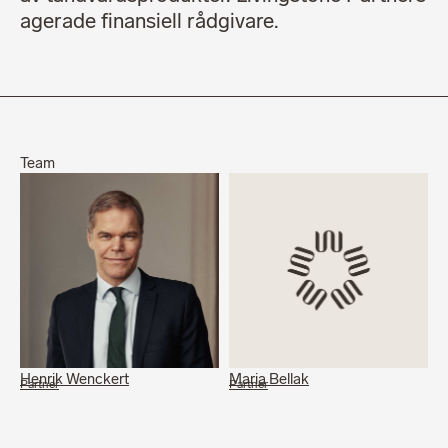
agerade finansiell rådgivare.
Team
Henrik Wenckert
Maria Bellak
Partner
Partner