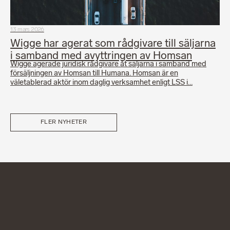
13 mars 2026
Wigge har agerat som rådgivare till säljarna
i samband med avyttringen av Homsan
Wigge agerade juridisk rådgivare åt säljarna i samband med
försäljningen av Homsan till Humana. Homsan är en
väletablerad aktör inom daglig verksamhet enligt LSS i…
FLER NYHETER