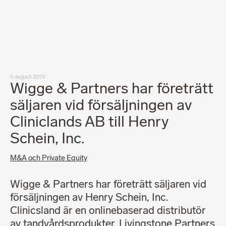
Medarbetare
Nyheter
Karriär
Kundinlogg
English
LinkedIn
Instagram
6 augusti 2019
Allmänna villkor
Wigge & Partners har företrätt
Integritetspolicy
Professionell uppförandekod
säljaren vid försäljningen av
Cliniclands AB till Henry
Schein, Inc.
M&A och Private Equity
Wigge & Partners har företrätt säljaren vid
försäljningen av Henry Schein, Inc.
Clinicsland är en onlinebaserad distributör
av tandvårdsprodukter. Livingstone Partners