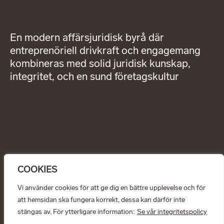
En modern affärsjuridisk byrå där
entreprenöriell drivkraft och engagemang
kombineras med solid juridisk kunskap,
integritet, och en sund företagskultur
Om Wigge
LinkedIn
Allmänna villkor
Våra tjänster
Instagram
Integritetspolicy
Medarbetare
Professionell
Nyheter
uppförandekod
Karriär
Kontakt
KONTAKT
info@wiggepartners.se
COOKIES
+46 (0)722 11 65 15
Birger Jarlsgatan 25
SE–111 45 Stockholm
Vi använder cookies för att ge dig en bättre upplevelse och för
att hemsidan ska fungera korrekt, dessa kan därför inte
© Wigge & Partners Law KB, 2026
stängas av. För ytterligare information:
Se vår integritetspolicy