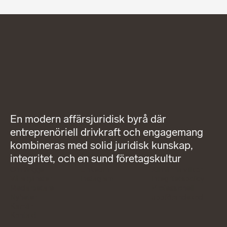
En modern affärsjuridisk byrå där
entreprenöriell drivkraft och engagemang
kombineras med solid juridisk kunskap,
integritet, och en sund företagskultur
Om Wigge
LinkedIn
Allmänna villkor
Våra tjänster
Instagram
Integritetspolicy
Medarbetare
Professionell
Nyheter
uppförandekod
Karriär
Kontakt