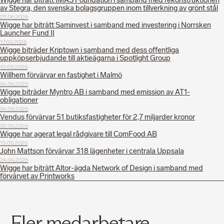
Wigge har biträtt IMAS Foundation i samband med rekonstruktionen
av Stegra, den svenska bolagsgruppen inom tillverkning av grönt stål
23.06.2026
Wigge har biträtt Saminvest i samband med investering i Norrsken
Launcher Fund II
17.06.2026
Wigge biträder Kriptown i samband med dess offentliga
uppköpserbjudande till aktieägarna i Spotlight Group
10.06.2026
Willhem förvärvar en fastighet i Malmö
04.06.2026
Wigge biträder Myntro AB i samband med emission av AT1-
obligationer
04.06.2026
Vendus förvärvar 51 butiksfastigheter för 2,7 miljarder kronor
02.06.2026
Wigge har agerat legal rådgivare till ComFood AB
15.05.2026
John Mattson förvärvar 318 lägenheter i centrala Uppsala
24.04.2026
Wigge har biträtt Altor-ägda Network of Design i samband med
förvärvet av Printworks
Fler medarbetare