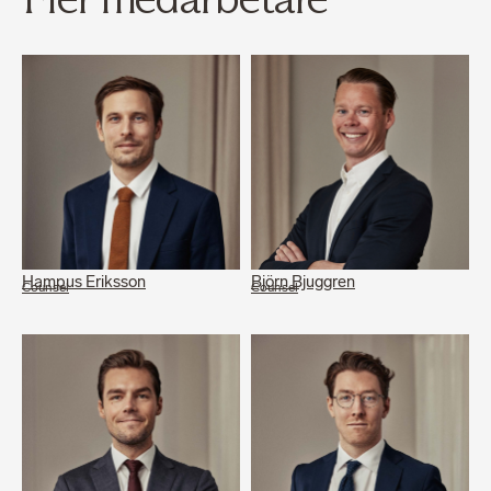
Hampus Eriksson
Björn Bjuggren
Counsel
Counsel