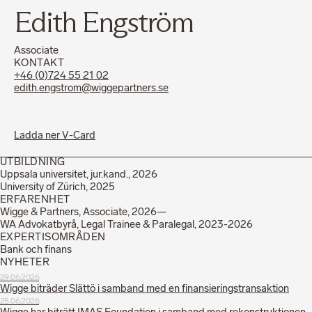
Edith Engström
Associate
KONTAKT
+46 (0)724 55 21 02
edith.engstrom@wiggepartners.se
Ladda ner V-Card
UTBILDNING
Uppsala universitet, jur.kand., 2026
University of Zürich, 2025
ERFARENHET
Wigge & Partners, Associate, 2026—
WA Advokatbyrå, Legal Trainee & Paralegal, 2023-2026
EXPERTISOMRÅDEN
Bank och finans
NYHETER
29.06.2026
Wigge biträder Slättö i samband med en finansieringstransaktion
25.06.2026