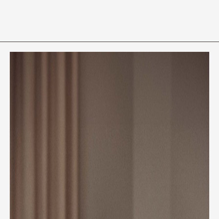
Medarbetare
Nyheter
Karriär
Kundinlogg
English
LinkedIn
Instagram
Allmänna villkor
Integritetspolicy
Professionell uppförandekod