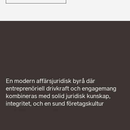
En modern affärsjuridisk byrå där
entreprenöriell drivkraft och engagemang
kombineras med solid juridisk kunskap,
integritet, och en sund företagskultur
Om Wigge
LinkedIn
Allmänna villkor
Våra tjänster
Instagram
Integritetspolicy
Medarbetare
Professionell
Nyheter
uppförandekod