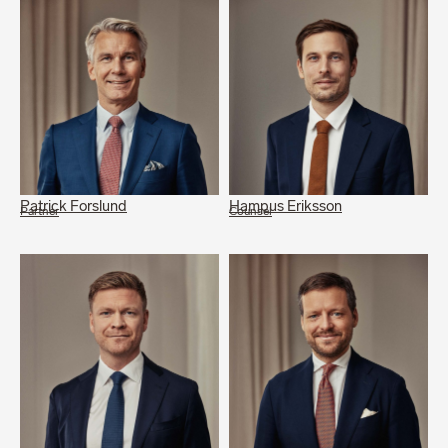
Patrick Forslund
Hampus Eriksson
Partner
Counsel