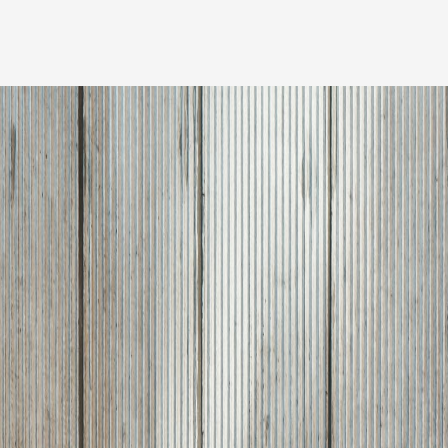
Medarbetare
Nyheter
Karriär
Kundinlogg
English
LinkedIn
Instagram
Allmänna villkor
Integritetspolicy
Professionell uppförandekod