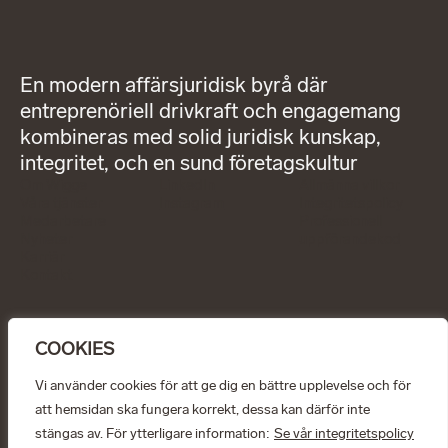
En modern affärsjuridisk byrå där
entreprenöriell drivkraft och engagemang
kombineras med solid juridisk kunskap,
integritet, och en sund företagskultur
Om Wigge
LinkedIn
Allmänna villkor
Våra tjänster
Instagram
Integritetspolicy
Medarbetare
Professionell
Nyheter
uppförandekod
Karriär
Kontakt
KONTAKT
info@wiggepartners.se
COOKIES
+46 (0)722 11 65 15
Birger Jarlsgatan 25
SE–111 45 Stockholm
Vi använder cookies för att ge dig en bättre upplevelse och för
att hemsidan ska fungera korrekt, dessa kan därför inte
© Wigge & Partners Law KB, 2026
stängas av. För ytterligare information:
Se vår integritetspolicy