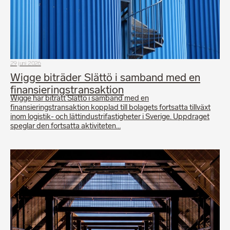
29 juni 2026
Wigge biträder Slättö i samband med en
finansieringstransaktion
Wigge har biträtt Slättö i samband med en
finansieringstransaktion kopplad till bolagets fortsatta tillväxt
inom logistik- och lättindustrifastigheter i Sverige. Uppdraget
speglar den fortsatta aktiviteten…