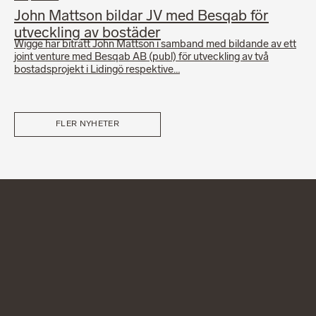
John Mattson bildar JV med Besqab för
utveckling av bostäder
Wigge har biträtt John Mattson i samband med bildande av ett
joint venture med Besqab AB (publ) för utveckling av två
bostadsprojekt i Lidingö respektive…
FLER NYHETER