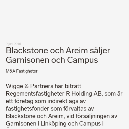
Medarbetare
Nyheter
Karriär
Kundinlogg
English
LinkedIn
Instagram
2 juni 2016
Allmänna villkor
Blackstone och Areim säljer
Integritetspolicy
Professionell uppförandekod
Garnisonen och Campus
M&A Fastigheter
Wigge & Partners har biträtt
Regementsfastigheter R Holding AB, som är
ett företag som indirekt ägs av
fastighetsfonder som förvaltas av
Blackstone och Areim, vid försäljningen av
Garnisonen i Linköping och Campus i