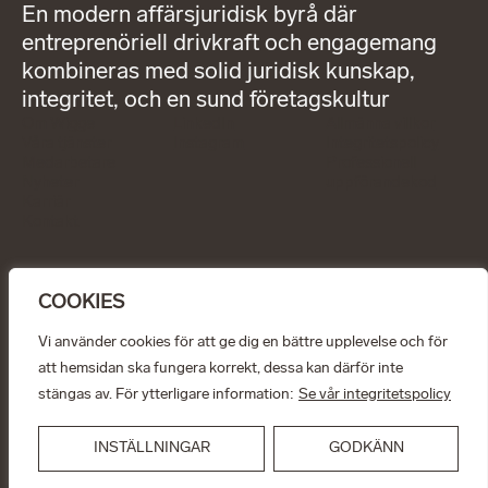
En modern affärsjuridisk byrå där
entreprenöriell drivkraft och engagemang
kombineras med solid juridisk kunskap,
integritet, och en sund företagskultur
Om Wigge
LinkedIn
Allmänna villkor
Våra tjänster
Instagram
Integritetspolicy
Medarbetare
Professionell
Nyheter
uppförandekod
Karriär
Kontakt
KONTAKT
info@wiggepartners.se
COOKIES
+46 (0)722 11 65 15
Birger Jarlsgatan 25
SE–111 45 Stockholm
Vi använder cookies för att ge dig en bättre upplevelse och för
att hemsidan ska fungera korrekt, dessa kan därför inte
© Wigge & Partners Law KB, 2026
stängas av. För ytterligare information:
Se vår integritetspolicy
INSTÄLLNINGAR
GODKÄNN