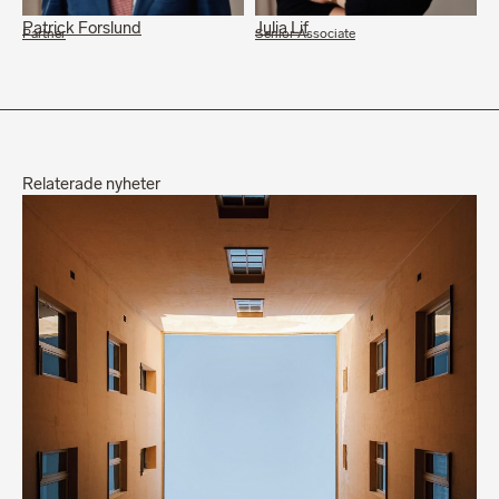
Patrick Forslund
Julia Lif
Partner
Senior Associate
Relaterade nyheter