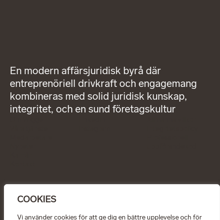
En modern affärsjuridisk byrå där
entreprenöriell drivkraft och engagemang
kombineras med solid juridisk kunskap,
integritet, och en sund företagskultur
Om Wigge
LinkedIn
Allmänna villkor
Våra tjänster
Instagram
Integritetspolicy
Medarbetare
Professionell
Nyheter
uppförandekod
Karriär
Kontakt
KONTAKT
info@wiggepartners.se
COOKIES
+46 (0)722 11 65 15
Birger Jarlsgatan 25
Vi använder cookies för att ge dig en bättre upplevelse och för
SE–111 45 Stockholm