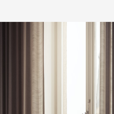
Medarbetare
Nyheter
Karriär
Kundinlogg
English
LinkedIn
Instagram
Allmänna villkor
Integritetspolicy
Professionell uppförandekod