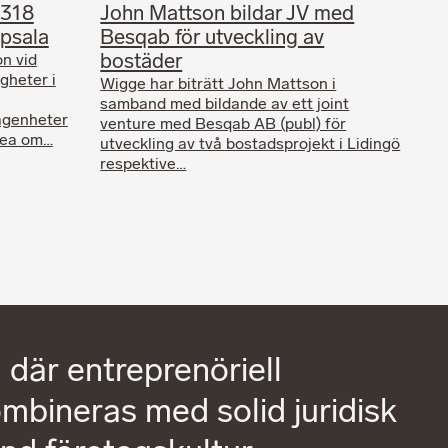
 318
John Mattson bildar JV med
ppsala
Besqab för utveckling av
bostäder
n vid
gheter i
Wigge har biträtt John Mattson i
samband med bildande av ett joint
ägenheter
venture med Besqab AB (publ) för
rea om…
utveckling av två bostadsprojekt i Lidingö
respektive…
 där entreprenöriell
bineras med solid juridisk