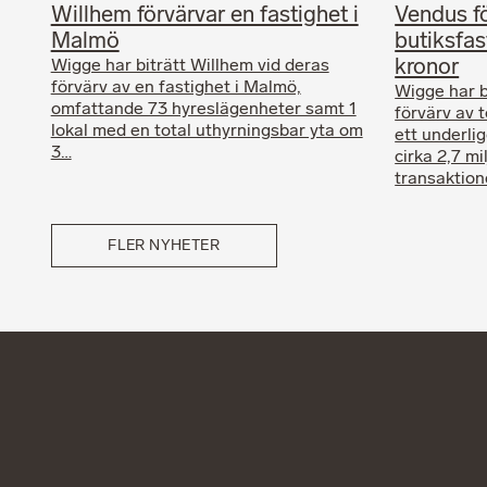
Willhem förvärvar en fastighet i
Vendus f
Malmö
butiksfas
kronor
Wigge har biträtt Willhem vid deras
förvärv av en fastighet i Malmö,
Wigge har b
omfattande 73 hyreslägenheter samt 1
förvärv av t
lokal med en total uthyrningsbar yta om
ett underli
3…
cirka 2,7 mi
transaktio
FLER NYHETER