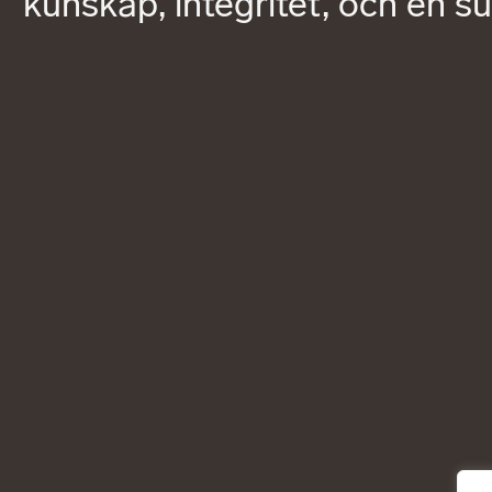
kunskap, integritet, och en s
Kundinlogg
English