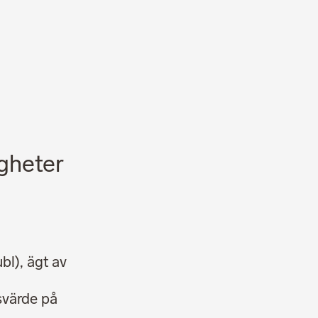
Nyheter
Karriär
igheter
bl), ägt av
tsvärde på