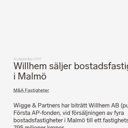
Integritetspolicy
Professionell uppförandekod
14 december 2017
Willhem säljer bostadsfast
i Malmö
M&A Fastigheter
Wigge & Partners har biträtt Willhem AB (pu
Första AP-fonden, vid försäljningen av fyra
bostadsfastigheter i Malmö till ett fastighe