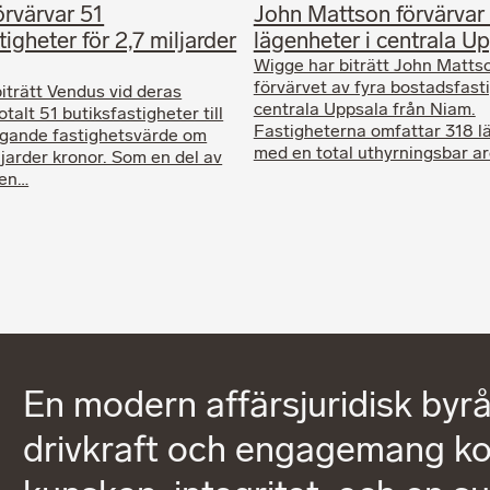
örvärvar 51
John Mattson förvärvar
tigheter för 2,7 miljarder
lägenheter i centrala U
Wigge har biträtt John Mattso
förvärvet av fyra bostadsfasti
iträtt Vendus vid deras
centrala Uppsala från Niam.
otalt 51 butiksfastigheter till
Fastigheterna omfattar 318 l
ggande fastighetsvärde om
med en total uthyrningsbar a
ljarder kronor. Som en del av
nen…
En modern affärsjuridisk byrå
drivkraft och engagemang kom