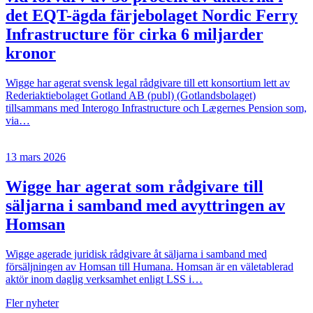
det EQT-ägda färjebolaget Nordic Ferry
Infrastructure för cirka 6 miljarder
kronor
Wigge har agerat svensk legal rådgivare till ett konsortium lett av
Rederiaktiebolaget Gotland AB (publ) (Gotlandsbolaget)
tillsammans med Interogo Infrastructure och Lægernes Pension som,
via…
13 mars 2026
Wigge har agerat som rådgivare till
säljarna i samband med avyttringen av
Homsan
Wigge agerade juridisk rådgivare åt säljarna i samband med
försäljningen av Homsan till Humana. Homsan är en väletablerad
aktör inom daglig verksamhet enligt LSS i…
Fler nyheter