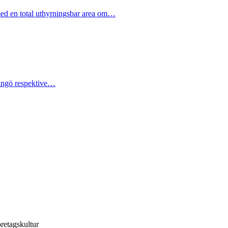
 med en total uthyrningsbar area om…
dingö respektive…
retagskultur