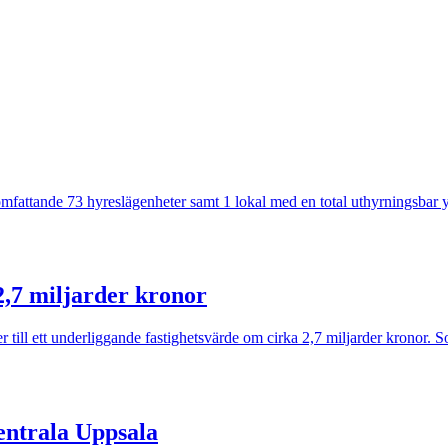
 omfattande 73 hyreslägenheter samt 1 lokal med en total uthyrningsba
2,7 miljarder kronor
ter till ett underliggande fastighetsvärde om cirka 2,7 miljarder kronor
entrala Uppsala