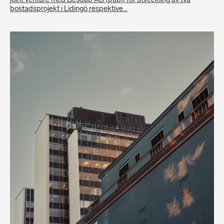
joint venture med Besqab AB (publ) för utveckling av två
bostadsprojekt i Lidingö respektive…