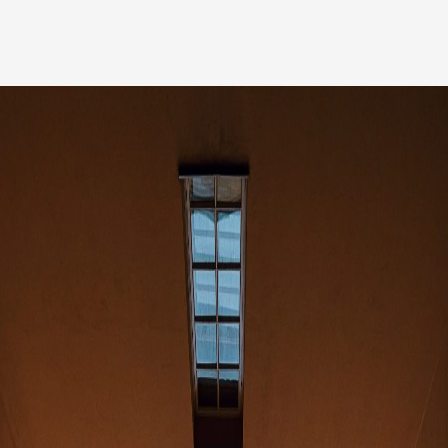
Medarbetare
Nyheter
Karriär
Kundinlogg
English
LinkedIn
Instagram
Allmänna villkor
Integritetspolicy
Professionell uppförandekod