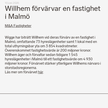
10 juni 2026
Willhem förvärvar en fastighet
i Malmö
M&A Fastigheter
Wigge har biträtt Willhem vid deras förvärv av en fastighet i
Malmö, omfattande 73 hyreslägenheter samt 1 lokal med en
total uthyrningsbar yta om 3 854 kvadratmeter.
Överenskommet fastighetsvärde är 200 miljoner kronor.
Willhem äger och förvaltar sedan tidigare 1 545
hyreslägenheter i Malmö till ett fastighetsvärde om 4 930
miljoner kronor. Förvärvet stärker ytterligare Willhems närvaro i
storstadsregionerna.
Läs mer om förvärvet
här
.