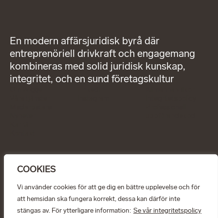
En modern affärsjuridisk byrå där
entreprenöriell drivkraft och engagemang
kombineras med solid juridisk kunskap,
integritet, och en sund företagskultur
Om Wigge
LinkedIn
Allmänna villkor
Våra tjänster
Instagram
Integritetspolicy
Medarbetare
Professionell
Nyheter
uppförandekod
Karriär
Kontakt
KONTAKT
info@wiggepartners.se
COOKIES
+46 (0)722 11 65 15
Birger Jarlsgatan 25
SE–111 45 Stockholm
Vi använder cookies för att ge dig en bättre upplevelse och för
att hemsidan ska fungera korrekt, dessa kan därför inte
© Wigge & Partners Law KB, 2026
stängas av. För ytterligare information:
Se vår integritetspolicy