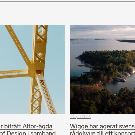
10 april 2026
 biträtt Altor-ägda
Wigge har agerat svens
of Design i samband
rådgivare till ett konsor