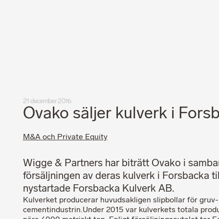
Integritetspolicy
Professionell uppförandekod
21 december 2016
Ovako säljer kulverk i Fors
M&A och Private Equity
Wigge & Partners har biträtt Ovako i samb
försäljningen av deras kulverk i Forsbacka til
nystartade Forsbacka Kulverk AB.
Kulverket producerar huvudsakligen slipbollar för gruv-
cementindustrin.Under 2015 var kulverkets totala prod