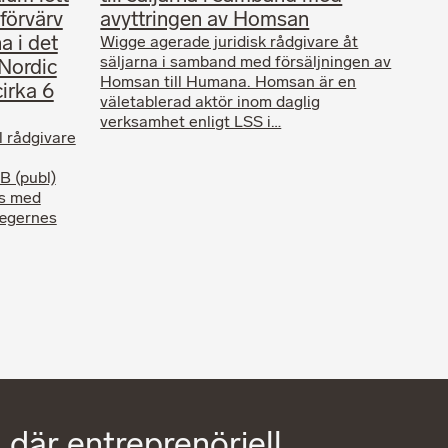
förvärv
avyttringen av Homsan
a i det
Wigge agerade juridisk rådgivare åt
säljarna i samband med försäljningen av
Nordic
Homsan till Humana. Homsan är en
cirka 6
väletablerad aktör inom daglig
verksamhet enligt LSS i…
l rådgivare
B (publ)
ns med
Lægernes
 där entreprenöriell