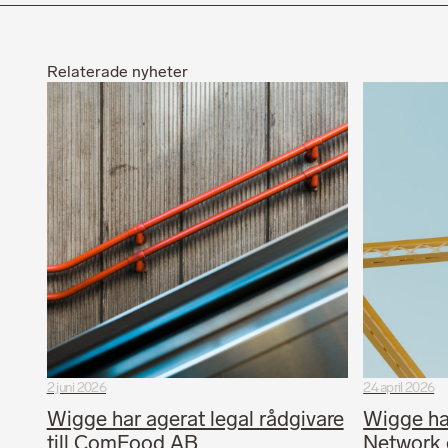
Relaterade nyheter
2 juni 2026
24 april 2026
Wigge har agerat legal rådgivare
Wigge har
till ComFood AB
Network 