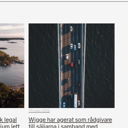
13 mars 2026
k legal
Wigge har agerat som rådgivare
tium lett
till säljarna i samband med