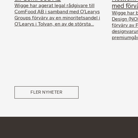
med förv
Wigge har agerat legal rådgivare till
ComFood AB i samband med O’Learys
Wigge har b
Groups förvärv av en minoritetsandel i
Design (NO
O’Learys i Tolvan, en av de största…
förvärv av 
designvaru
premiumgåv
FLER NYHETER