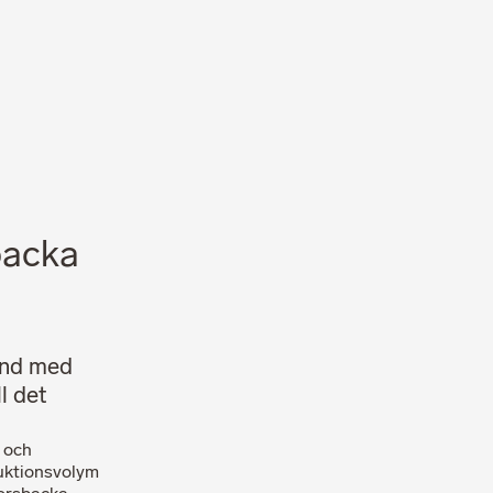
Nyheter
Karriär
backa
and med
l det
 och
uktionsvolym