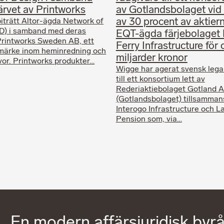
ärvet av Printworks
av Gotlandsbolaget vid 
av 30 procent av aktiern
iträtt Altor-ägda Network of
D) i samband med deras
EQT-ägda färjebolaget 
Printworks Sweden AB, ett
Ferry Infrastructure för 
märke inom heminredning och
miljarder kronor
or. Printworks produkter…
Wigge har agerat svensk lega
till ett konsortium lett av
Rederiaktiebolaget Gotland A
(Gotlandsbolaget) tillsamma
Interogo Infrastructure och 
Pension som, via…
En modern affärsjuridisk byrå