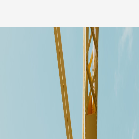
Medarbetare
Nyheter
Karriär
Kundinlogg
English
LinkedIn
Instagram
Allmänna villkor
Integritetspolicy
Professionell uppförandekod