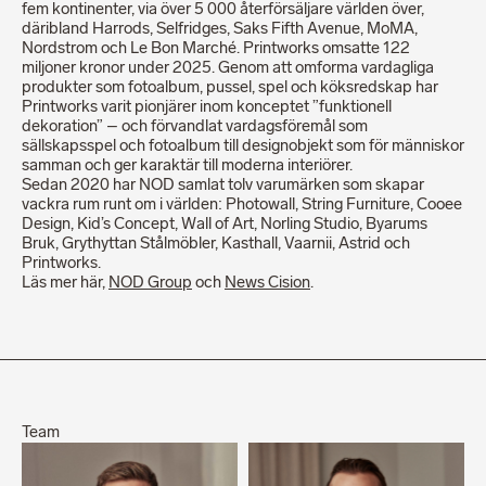
fem kontinenter, via över 5 000 återförsäljare världen över,
däribland Harrods, Selfridges, Saks Fifth Avenue, MoMA,
Nordstrom och Le Bon Marché. Printworks omsatte 122
miljoner kronor under 2025. Genom att omforma vardagliga
produkter som fotoalbum, pussel, spel och köksredskap har
Printworks varit pionjärer inom konceptet ”funktionell
dekoration” – och förvandlat vardagsföremål som
sällskapsspel och fotoalbum till designobjekt som för människor
samman och ger karaktär till moderna interiörer.
Sedan 2020 har NOD samlat tolv varumärken som skapar
vackra rum runt om i världen: Photowall, String Furniture, Cooee
Design, Kid’s Concept, Wall of Art, Norling Studio, Byarums
Bruk, Grythyttan Stålmöbler, Kasthall, Vaarnii, Astrid och
Printworks.
Läs mer här,
NOD Group
och
News Cision
.
Team