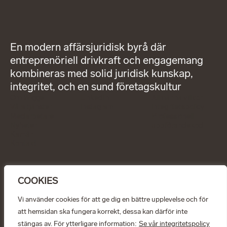
En modern affärsjuridisk byrå där
entreprenöriell drivkraft och engagemang
kombineras med solid juridisk kunskap,
integritet, och en sund företagskultur
Om Wigge
LinkedIn
Allmänna villkor
Våra tjänster
Instagram
Integritetspolicy
Medarbetare
Professionell
Nyheter
uppförandekod
Karriär
Kontakt
KONTAKT
info@wiggepartners.se
COOKIES
+46 (0)722 11 65 15
Birger Jarlsgatan 25
SE–111 45 Stockholm
Vi använder cookies för att ge dig en bättre upplevelse och för
att hemsidan ska fungera korrekt, dessa kan därför inte
© Wigge & Partners Law KB, 2026
stängas av. För ytterligare information:
Se vår integritetspolicy