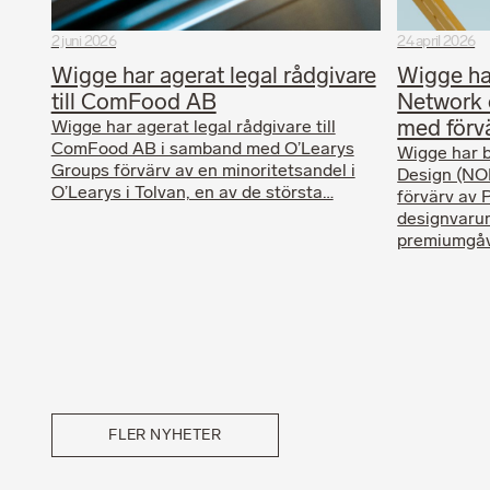
2 juni 2026
24 april 2026
Wigge har agerat legal rådgivare
Wigge har
till ComFood AB
Network 
med förv
Wigge har agerat legal rådgivare till
ComFood AB i samband med O’Learys
Wigge har b
Groups förvärv av en minoritetsandel i
Design (NO
O’Learys i Tolvan, en av de största…
förvärv av 
designvaru
premiumgåv
FLER NYHETER