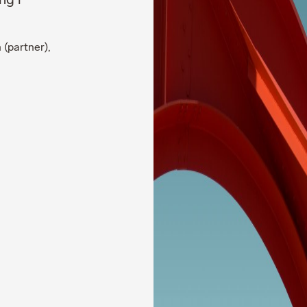
ng i
(partner),