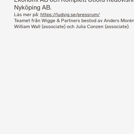
Ekonomi AB och Komplett Utförd Redovisni
Nyköping AB.
Läs mer på:
https://ludvig.se/pressrum/
Teamet från Wigge & Partners bestod av Anders Morén 
William Wall (associate) och Julia Conzen (associate).