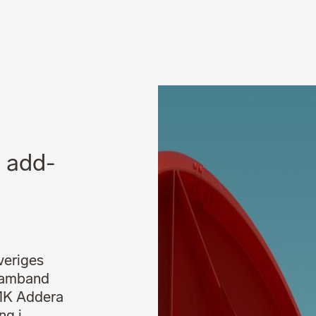
Nyheter
Karriär
 add-
veriges
 samband
 MK Addera