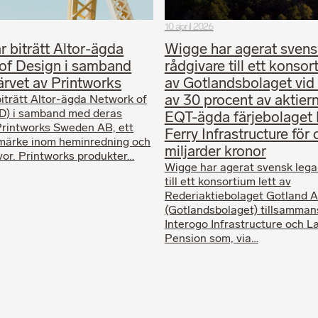
10 april 2026
 biträtt Altor-ägda
Wigge har agerat svens
of Design i samband
rådgivare till ett konsor
ärvet av Printworks
av Gotlandsbolaget vid 
av 30 procent av aktiern
iträtt Altor-ägda Network of
D) i samband med deras
EQT-ägda färjebolaget 
Printworks Sweden AB, ett
Ferry Infrastructure för 
märke inom heminredning och
miljarder kronor
or. Printworks produkter…
Wigge har agerat svensk lega
till ett konsortium lett av
Rederiaktiebolaget Gotland A
(Gotlandsbolaget) tillsamma
Interogo Infrastructure och 
Pension som, via…