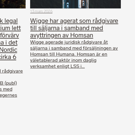
13 mars 2026
k legal
Wigge har agerat som rådgivare
tium lett
till säljarna i samband med
förvärv
avyttringen av Homsan
a i det
Wigge agerade juridisk rådgivare åt
säljarna i samband med försäljningen av
Nordic
Homsan till Humana. Homsan är en
cirka 6
väletablerad aktör inom daglig
verksamhet enligt LSS i…
l rådgivare
B (publ)
ns med
Lægernes