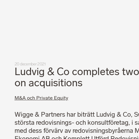
Integritetspolicy
Professionell uppförandekod
20 december 2021
Ludvig & Co completes two
on acquisitions
M&A och Private Equity
Wigge & Partners har biträtt Ludvig & Co, S
största redovisnings- och konsultföretag, i
med dess förvärv av redovisningsbyråerna