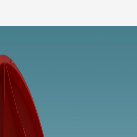
Medarbetare
Nyheter
Karriär
Kundinlogg
English
LinkedIn
Instagram
Allmänna villkor
Integritetspolicy
Professionell uppförandekod