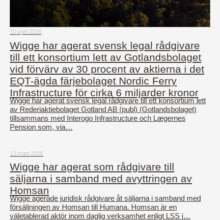
10 april 2026
Wigge har agerat svensk legal rådgivare
till ett konsortium lett av Gotlandsbolaget
vid förvärv av 30 procent av aktierna i det
EQT-ägda färjebolaget Nordic Ferry
Infrastructure för cirka 6 miljarder kronor
Wigge har agerat svensk legal rådgivare till ett konsortium lett
av Rederiaktiebolaget Gotland AB (publ) (Gotlandsbolaget)
tillsammans med Interogo Infrastructure och Lægernes
Pension som, via…
13 mars 2026
Wigge har agerat som rådgivare till
säljarna i samband med avyttringen av
Homsan
Wigge agerade juridisk rådgivare åt säljarna i samband med
försäljningen av Homsan till Humana. Homsan är en
väletablerad aktör inom daglig verksamhet enligt LSS i…