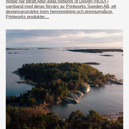
Wigge har biträtt Altor-ägda Network of Design (NOD) i
samband med deras förvärv av Printworks Sweden AB, ett
designvarumärke inom heminredning och premiumgåvor.
Printworks produkter…