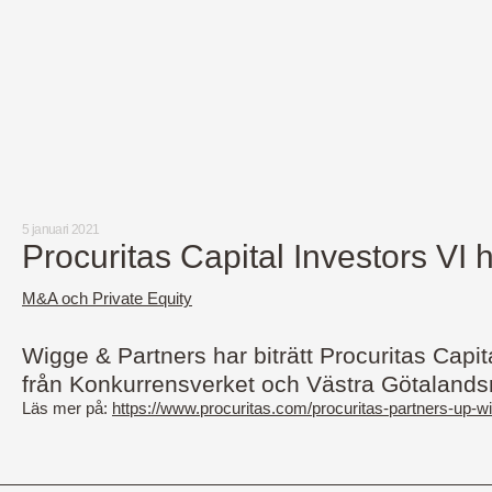
5 januari 2021
Procuritas Capital Investors V
M&A och Private Equity
Wigge & Partners har biträtt Procuritas Capi
från Konkurrensverket och Västra Götalands
Läs mer på:
https://www.procuritas.com/procuritas-partners-up-