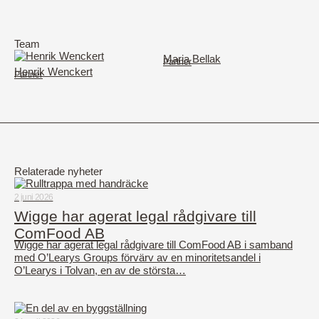
Team
Maria Bellak
Partner
Henrik Wenckert
Partner
Relaterade nyheter
2 juni 2026
Wigge har agerat legal rådgivare till
ComFood AB
Wigge har agerat legal rådgivare till ComFood AB i samband
med O’Learys Groups förvärv av en minoritetsandel i
O’Learys i Tolvan, en av de största…