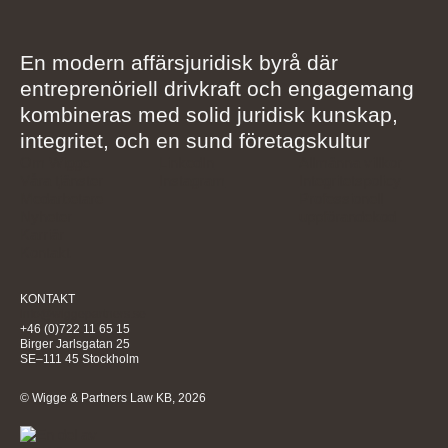
En modern affärsjuridisk byrå där
entreprenöriell drivkraft och engagemang
kombineras med solid juridisk kunskap,
integritet, och en sund företagskultur
Om Wigge
LinkedIn
Allmänna villkor
Våra tjänster
Instagram
Integritetspolicy
Medarbetare
Professionell
Nyheter
uppförandekod
Karriär
Kontakt
KONTAKT
info@wiggepartners.se
+46 (0)722 11 65 15
Birger Jarlsgatan 25
SE–111 45 Stockholm
© Wigge & Partners Law KB, 2026